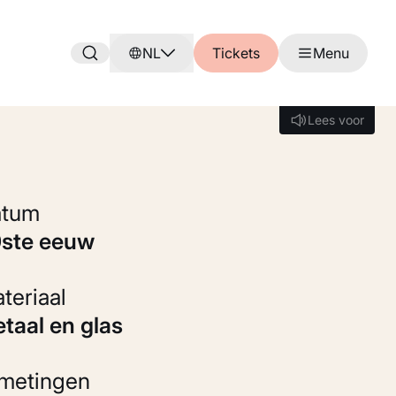
NL
Tickets
Menu
Lees voor
Lees voor
Datum
0ste eeuw
Materiaal
Metaal en glas
fmetingen