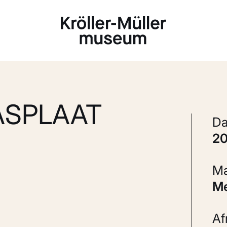
Laden...
ASPLAAT
2
A