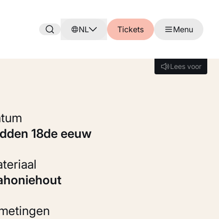
NL
Tickets
Menu
Lees voor
Lees voor
Datum
midden 18de eeuw
Materiaal
Mahoniehout
fmetingen