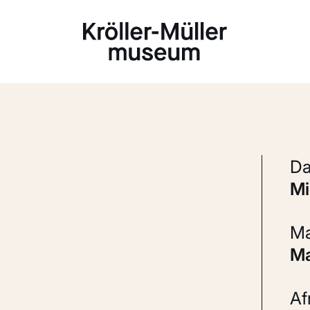
Laden...
A