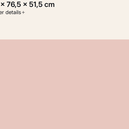
1 × 76,5 × 51,5 cm
oort werk
r details
oegepaste kunst
nventarisnummer
KM 123.936