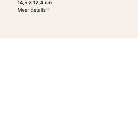
14,5 × 12,4 cm
Soort werk
Meer details
Werken op papier
Inventarisnummer
KM 105.159