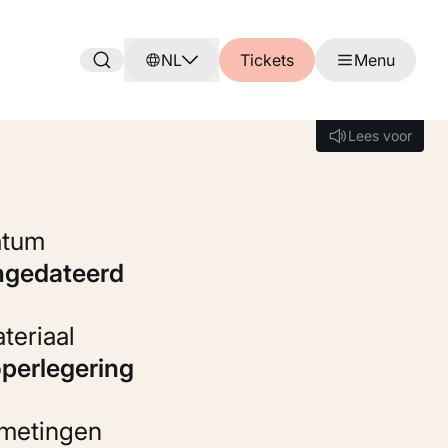
NL
Tickets
Menu
Lees voor
Lees voor
Datum
ongedateerd
Materiaal
operlegering
fmetingen