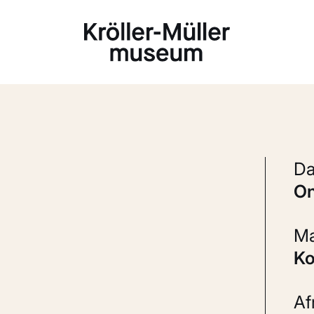
Laden...
K
A