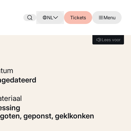
NL
Tickets
Menu
Lees voor
Lees voor
Datum
ongedateerd
Materiaal
goten, geponst, geklkonken