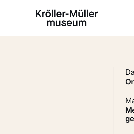
Laden...
Messing
ge