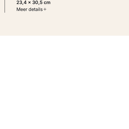
23,4 × 30,5 cm
Soort werk
Meer details
Werken op papier
Inventarisnummer
KM 100.164