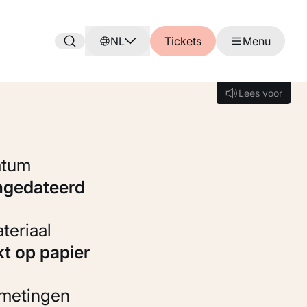
NL
Tickets
Menu
Lees voor
Lees voor
Datum
ongedateerd
Materiaal
kt op papier
fmetingen