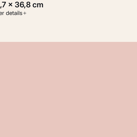
5,7 × 36,8 cm
oort werk
r details
Werken op papier
nventarisnummer
KM 106.345