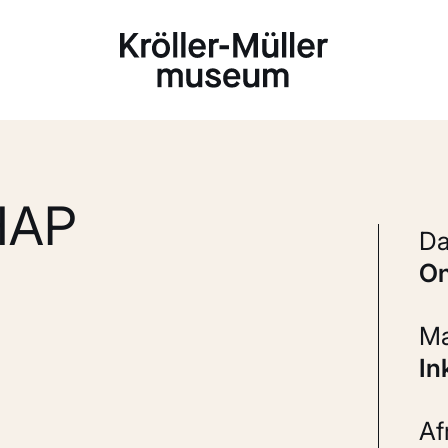
Laden...
HAP
In
A