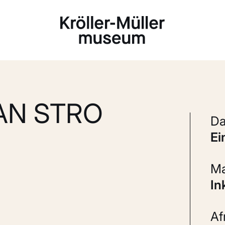
Laden...
AN STRO
e
I
A