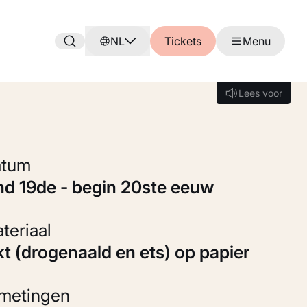
NL
Tickets
Menu
Lees voor
Lees voor
Datum
ind 19de - begin 20ste eeuw
Materiaal
nkt (drogenaald en ets) op papier
fmetingen