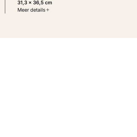
31,3 × 36,5 cm
Soort werk
Meer details
Werken op papier
Inventarisnummer
KM 100.864