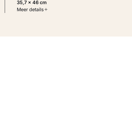
35,7 × 46 cm
Soort werk
Meer details
Werken op papier
Inventarisnummer
KM 106.306