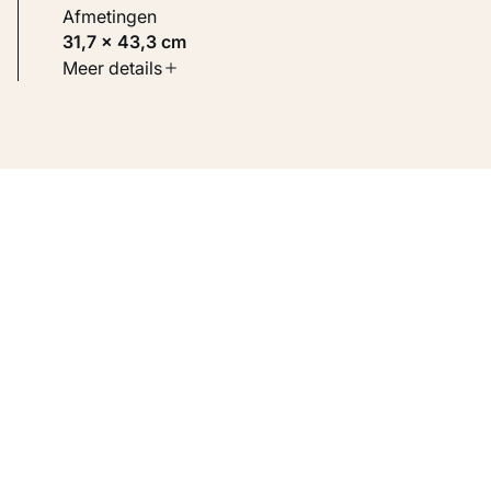
Afmetingen
31,7 × 43,3 cm
Soort werk
Meer details
Werken op papier
Inventarisnummer
KM 105.842