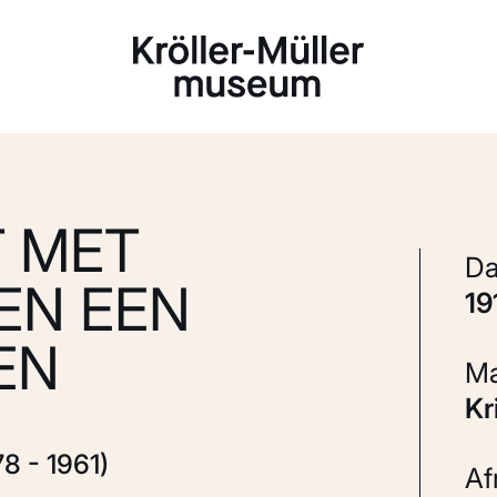
Laden...
T MET
EN EEN
1
EN
K
8 - 1961)
A