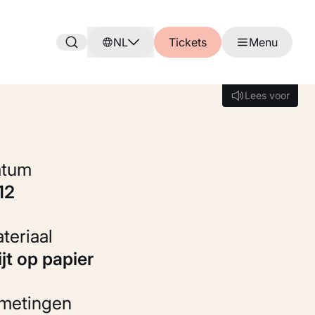
NL
Tickets
Menu
Lees voor
Lees voor
Datum
912
Materiaal
rijt op papier
fmetingen