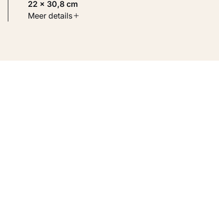
22 × 30,8 cm
Soort werk
Meer details
Werken op papier
Inventarisnummer
KM 107.481