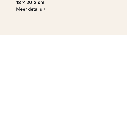
18 × 20,2 cm
Soort werk
Meer details
Werken op papier
Inventarisnummer
KM 106.335