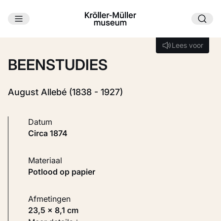
Ga naar hoofdinhoud
Laden...
Lees voor
Lees voor
BEENSTUDIES
August Allebé (1838 - 1927)
Datum
circa 1874
Materiaal
Potlood op papier
Afmetingen
23,5 × 8,1 cm