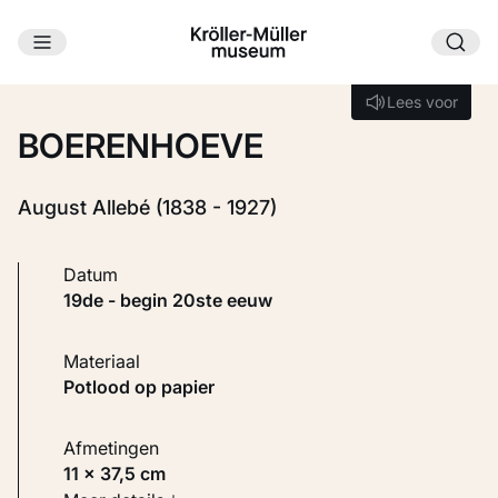
Ga naar hoofdinhoud
Laden...
Lees voor
Lees voor
BOERENHOEVE
August Allebé (1838 - 1927)
Datum
19de - begin 20ste eeuw
Materiaal
Potlood op papier
Afmetingen
11 × 37,5 cm