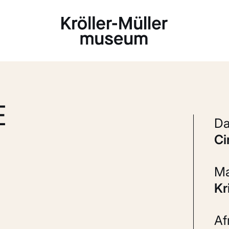
Laden...
E
c
K
A