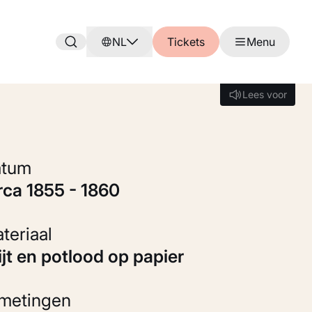
NL
Tickets
Menu
Lees voor
Lees voor
Datum
irca 1855 - 1860
Materiaal
rijt en potlood op papier
fmetingen