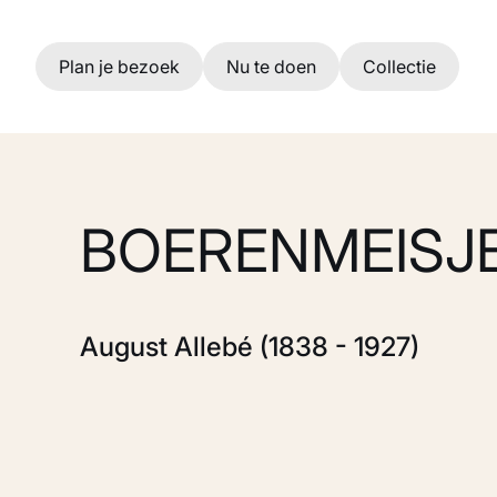
Ga naar hoofdinhoud
Plan je bezoek
Nu te doen
Collectie
BOERENMEISJ
August Allebé (1838 - 1927)