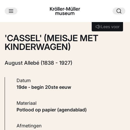
Ga naar hoofdinhoud
Laden...
Lees voor
Lees voor
'CASSEL' (MEISJE MET
KINDERWAGEN)
August Allebé (1838 - 1927)
Datum
19de - begin 20ste eeuw
Materiaal
Potlood op papier (agendablad)
Afmetingen