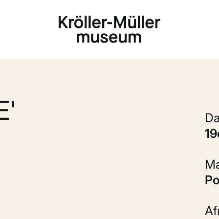
Laden...
E'
1
P
A