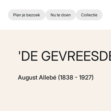
Ga naar hoofdinhoud
Plan je bezoek
Nu te doen
Collectie
'DE GEVREESD
August Allebé (1838 - 1927)