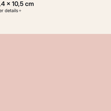
3,4 × 10,5 cm
oort werk
r details
Werken op papier
nventarisnummer
KM 103.859