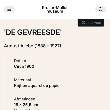
Ga naar hoofdinhoud
Laden...
Lees voor
Lees voor
'DE GEVREESDE'
August Allebé (1838 - 1927)
Datum
circa 1900
Materiaal
Krijt en aquarel op papier
Afmetingen
18 × 25,5 cm