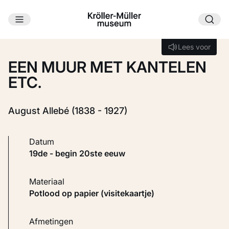
Ga naar hoofdinhoud
Laden...
Lees voor
Lees voor
EEN MUUR MET KANTELEN
ETC.
August Allebé (1838 - 1927)
Datum
19de - begin 20ste eeuw
Materiaal
Potlood op papier (visitekaartje)
Afmetingen