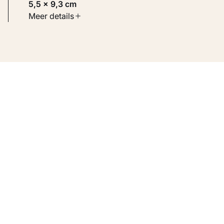
5,5 × 9,3 cm
Soort werk
Meer details
Werken op papier
Inventarisnummer
KM 102.352 VERSO