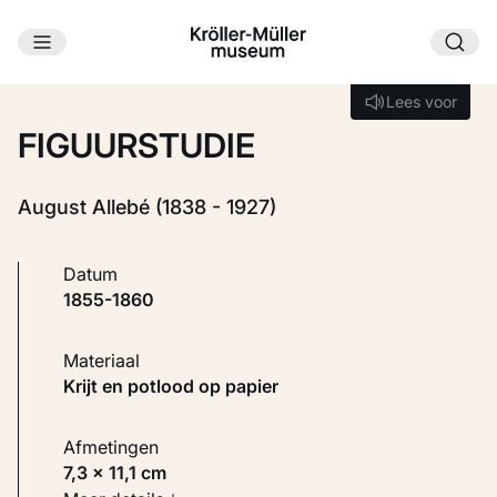
Ga naar hoofdinhoud
Laden...
Lees voor
Lees voor
FIGUURSTUDIE
August Allebé (1838 - 1927)
Datum
1855-1860
Materiaal
Krijt en potlood op papier
Afmetingen
7,3 × 11,1 cm