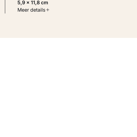
5,9 × 11,8 cm
Soort werk
Meer details
Werken op papier
Inventarisnummer
KM 106.198