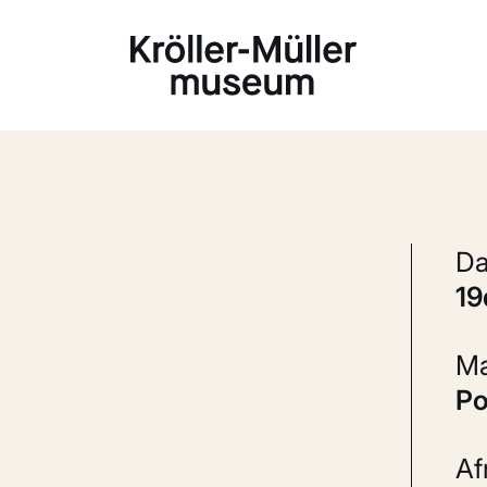
Laden...
1
P
A