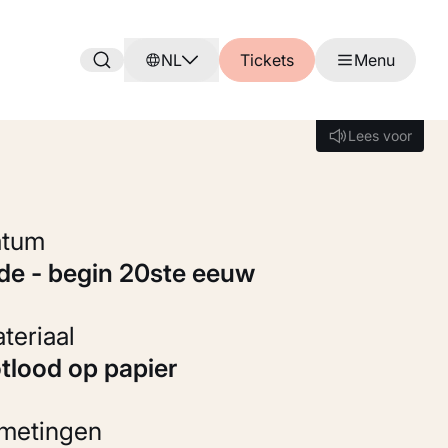
NL
Tickets
Menu
Lees voor
Lees voor
Datum
9de - begin 20ste eeuw
Materiaal
otlood op papier
fmetingen