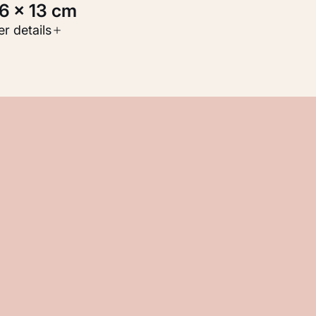
7,6 × 13 cm
oort werk
r details
Werken op papier
nventarisnummer
KM 103.371 RECTO