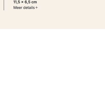
11,5 × 6,5 cm
Soort werk
Meer details
Werken op papier
Inventarisnummer
KM 108.497