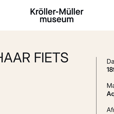
Laden...
HAAR FIETS
1
A