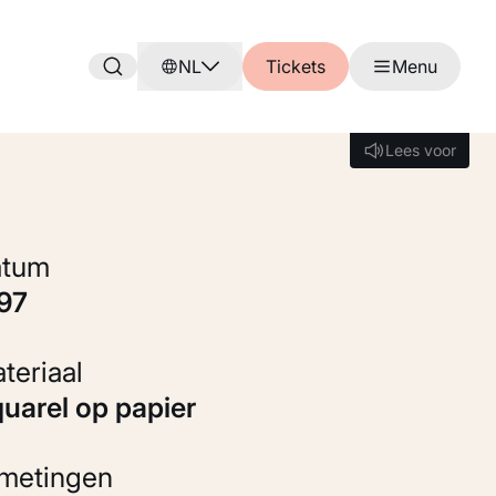
NL
Tickets
Menu
Lees voor
Lees voor
Datum
897
Materiaal
Aquarel op papier
fmetingen