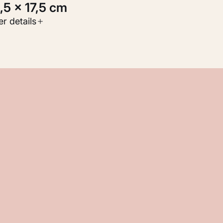
5,5 × 17,5 cm
oort werk
r details
Werken op papier
nventarisnummer
KM 104.982