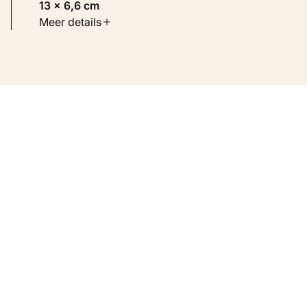
13 × 6,6 cm
Soort werk
Meer details
Werken op papier
Inventarisnummer
KM 111.255 RECTO