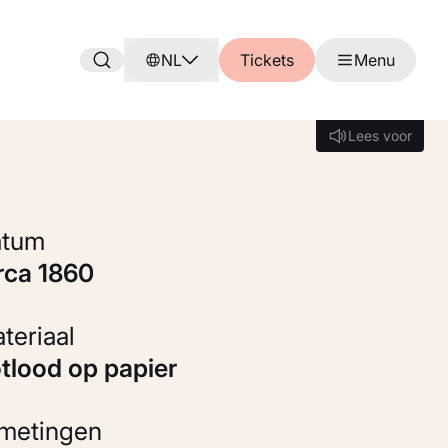
NL
Tickets
Menu
Lees voor
Lees voor
Datum
irca 1860
Materiaal
otlood op papier
fmetingen