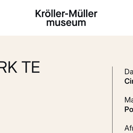
Laden...
RK TE
c
P
A