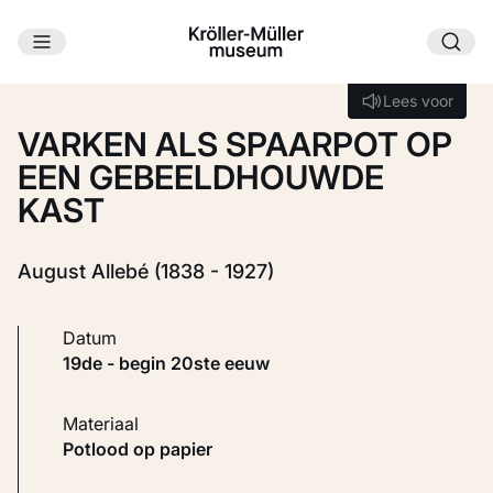
Ga naar hoofdinhoud
Laden...
Lees voor
Lees voor
VARKEN ALS SPAARPOT OP
EEN GEBEELDHOUWDE
KAST
August Allebé (1838 - 1927)
Datum
19de - begin 20ste eeuw
Materiaal
Potlood op papier