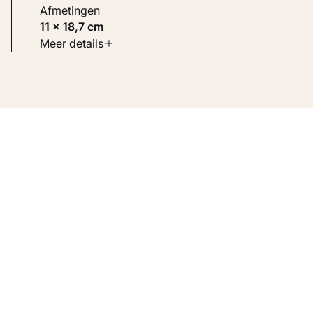
Afmetingen
11 × 18,7 cm
Soort werk
Meer details
Werken op papier
Inventarisnummer
KM 108.464