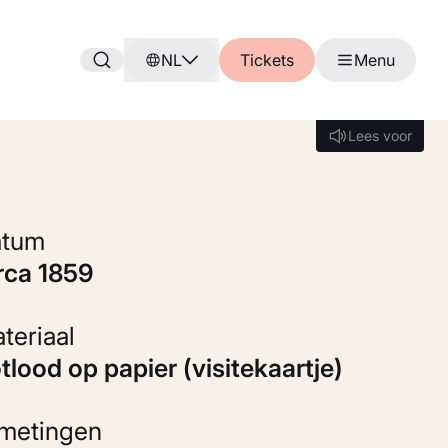
NL
Tickets
Menu
Lees voor
Lees voor
Datum
irca 1859
Materiaal
otlood op papier (visitekaartje)
fmetingen