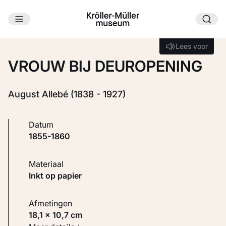
Ga naar hoofdinhoud
Laden...
Lees voor
Lees voor
VROUW BIJ DEUROPENING
August Allebé (1838 - 1927)
Datum
1855-1860
Materiaal
Inkt op papier
Afmetingen
18,1 × 10,7 cm