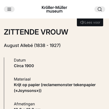
Ga naar hoofdinhoud
Laden...
Lees voor
Lees voor
ZITTENDE VROUW
August Allebé (1838 - 1927)
Datum
circa 1900
Materiaal
Krijt op papier (reclamemonster tekenpapier
(«Joynsons»))
Afmetingen