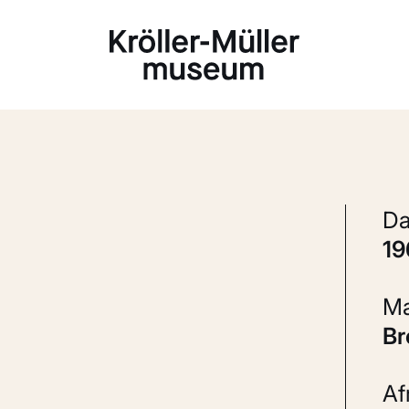
Laden...
1
B
A