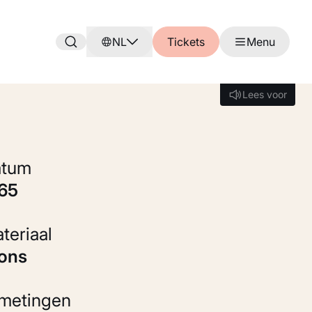
NL
Tickets
Menu
Lees voor
Lees voor
Datum
965
Materiaal
rons
fmetingen