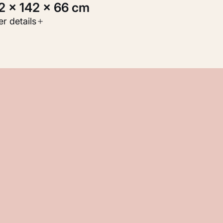
92 × 142 × 66 cm
oort werk
r details
eelden
nventarisnummer
KM 122.634