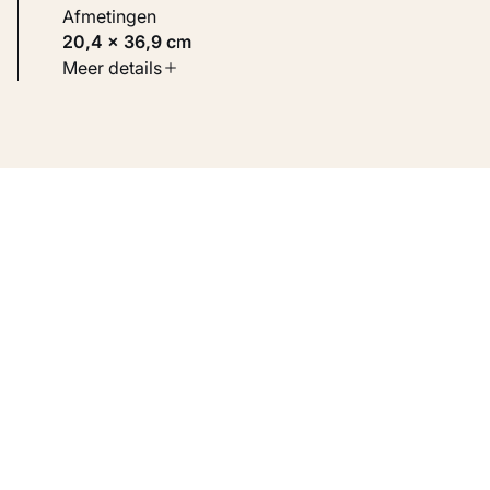
Afmetingen
20,4 × 36,9 cm
Soort werk
Meer details
Werken op papier
Inventarisnummer
KM 100.831