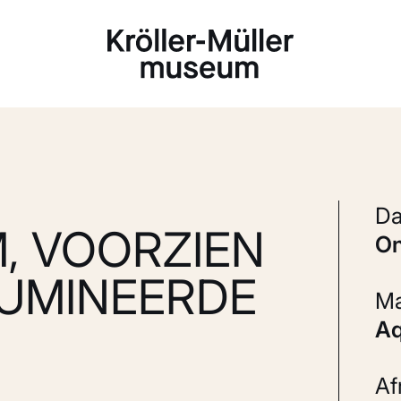
Laden...
, VOORZIEN
LUMINEERDE
A