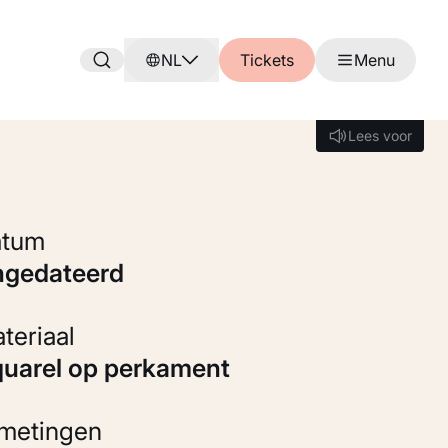
NL
Tickets
Menu
Lees voor
Lees voor
Datum
ongedateerd
Materiaal
Aquarel op perkament
fmetingen