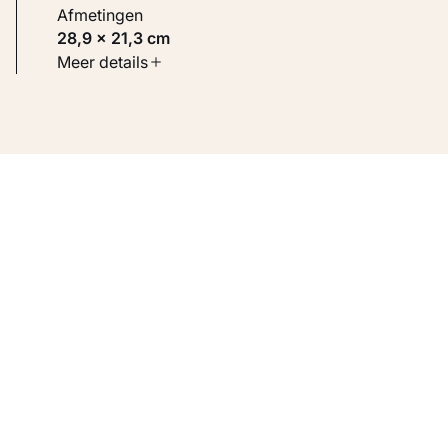
Afmetingen
28,9 × 21,3 cm
Soort werk
Meer details
Werken op papier
Inventarisnummer
KM 100.176