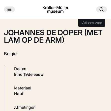
Ga naar hoofdinhoud
Laden...
Lees voor
Lees voor
JOHANNES DE DOPER (MET
LAM OP DE ARM)
België
Datum
eind 19de eeuw
Materiaal
Hout
Afmetingen