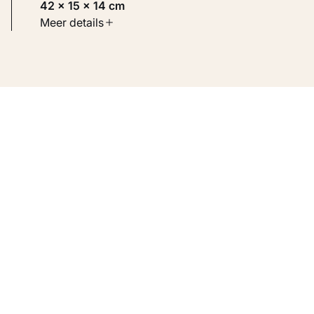
42 × 15 × 14 cm
Soort werk
Meer details
Beelden
Inventarisnummer
KM 122.799