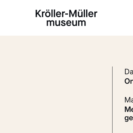
Laden...
Messing, gehamerd, gestempelt en
ge