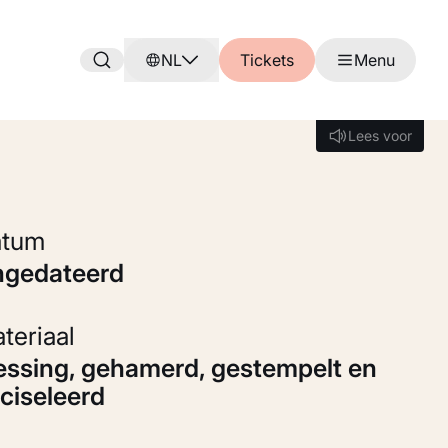
NL
Tickets
Menu
Lees voor
Lees voor
Datum
ongedateerd
Materiaal
ciseleerd