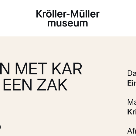
Laden...
N MET KAR
 EEN ZAK
e
K
)
A