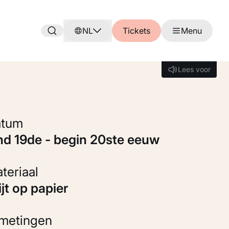
NL
Tickets
Menu
Lees voor
Lees voor
Datum
ind 19de - begin 20ste eeuw
Materiaal
rijt op papier
fmetingen