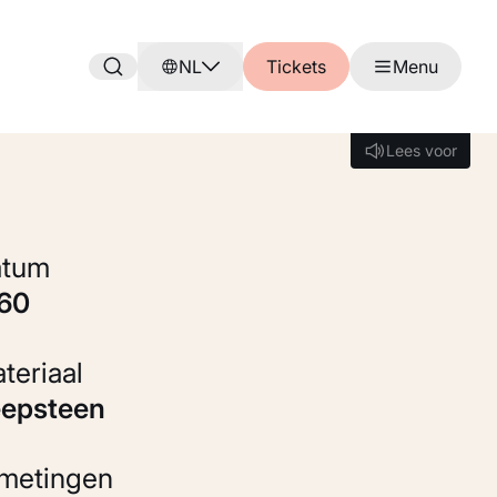
NL
Tickets
Menu
Lees voor
Lees voor
Datum
960
Materiaal
eepsteen
fmetingen