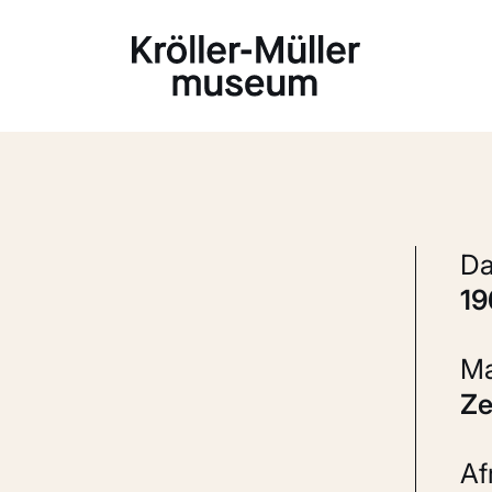
Laden...
1
Z
A