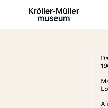
Laden...
1
L
A