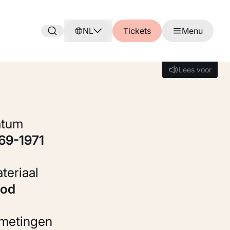
NL
Tickets
Menu
Lees voor
Lees voor
Datum
969-1971
Materiaal
ood
fmetingen