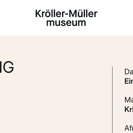
Laden...
NG
e
K
A