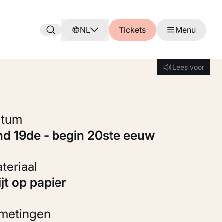
NL
Tickets
Menu
Lees voor
Lees voor
Datum
ind 19de - begin 20ste eeuw
Materiaal
rijt op papier
fmetingen