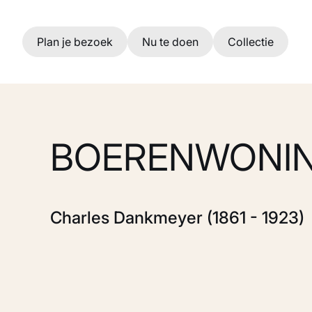
Ga naar hoofdinhoud
Plan je bezoek
Nu te doen
Collectie
BOERENWONI
Charles Dankmeyer (1861 - 1923)