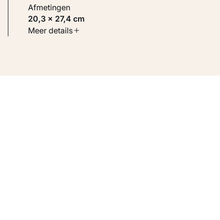
Afmetingen
20,3 × 27,4 cm
Soort werk
Meer details
Werken op papier
Inventarisnummer
KM 109.038