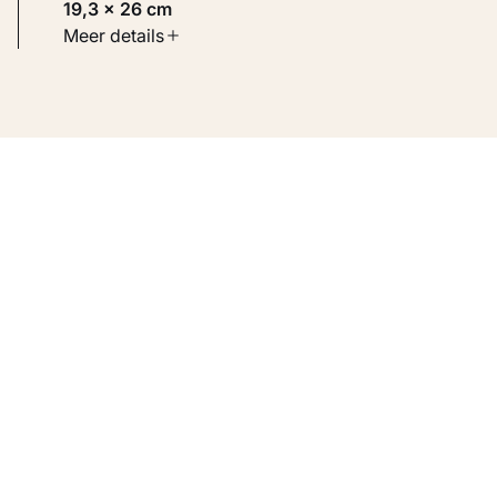
19,3 × 26 cm
Soort werk
Meer details
Werken op papier
Inventarisnummer
KM 105.420 VERSO