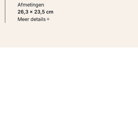
Afmetingen
26,3 × 23,5 cm
Soort werk
Meer details
Werken op papier
Inventarisnummer
KM 109.423