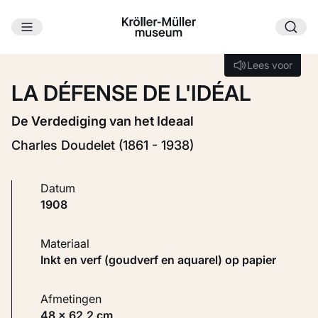
Ga naar hoofdinhoud
Laden...
Lees voor
Lees voor
LA DÉFENSE DE L'IDÉAL
De Verdediging van het Ideaal
Charles Doudelet (1861 - 1938)
Datum
1908
Materiaal
Inkt en verf (goudverf en aquarel) op papier
Afmetingen
48 × 62,2 cm