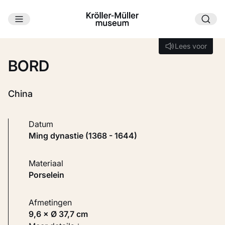
Ga naar hoofdinhoud
Laden...
Lees voor
Lees voor
BORD
China
Datum
Ming dynastie (1368 - 1644)
Materiaal
Porselein
Afmetingen
9,6 × Ø 37,7 cm