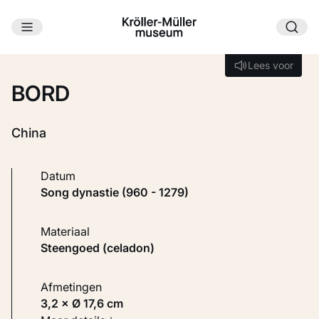
Ga naar hoofdinhoud
Laden...
Lees voor
Lees voor
BORD
China
Datum
Song dynastie (960 - 1279)
Materiaal
Steengoed (celadon)
Afmetingen
3,2 × Ø 17,6 cm