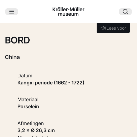
Ga naar hoofdinhoud
Laden...
Lees voor
Lees voor
BORD
China
Datum
Kangxi periode (1662 - 1722)
Materiaal
Porselein
Afmetingen
3,2 × Ø 26,3 cm