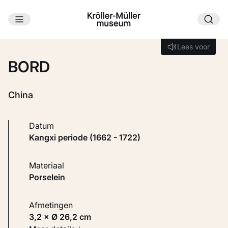
Ga naar hoofdinhoud
Laden...
Lees voor
Lees voor
BORD
China
Datum
Kangxi periode (1662 - 1722)
Materiaal
Porselein
Afmetingen
3,2 × Ø 26,2 cm